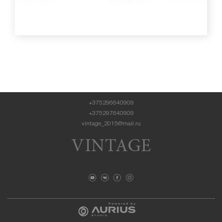
+375296640909
+375297640909
vintage_2015@mail.ru