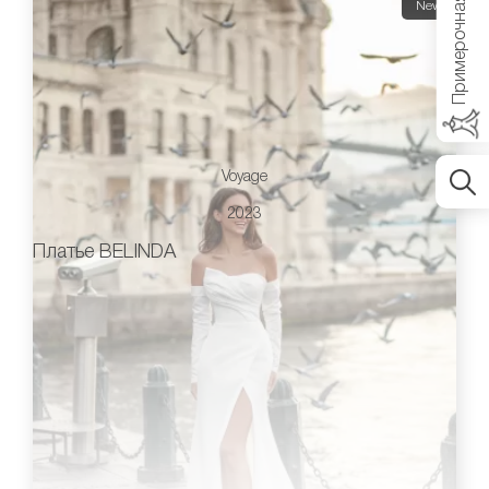
Примерочная
New
Voyage
2023
Платье BELINDA