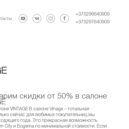
+375296640909
ТАКТЫ
+375297640909
GE
арим скидки от 50% в салоне
GE
оне VINTAGE В салоне Vinage – тотальная
олько сейчас для любимых покупательниц мы
ходящего года. Это прекрасная возможность
m City и Bogema по минимальной стоимости. Если