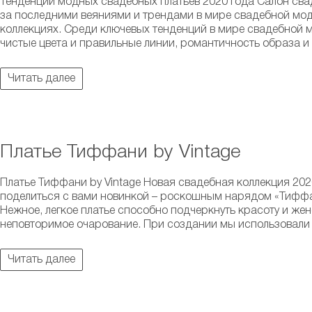
Тенденции модных свадебных платьев 2020 года Салон свад
за последними веяниями и трендами в мире свадебной мод
коллекциях. Среди ключевых тенденций в мире свадебной м
чистые цвета и правильные линии, романтичность образа и 
Читать далее
Платье Тиффани by Vintage
Платье Тиффани by Vintage Новая свадебная коллекция 2020
поделиться с вами новинкой – роскошным нарядом «Тиффа
Нежное, легкое платье способно подчеркнуть красоту и же
неповторимое очарование. При создании мы использовали гл
Читать далее