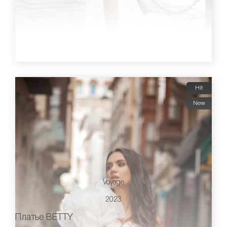
Hit
New
Voyage
2023
Платье BETTY