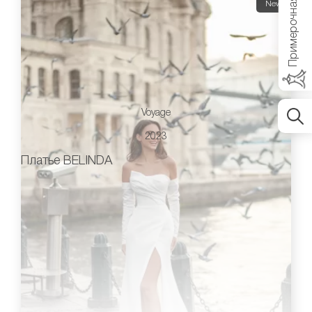
Примерочная
New
Voyage
2023
Платье BELINDA