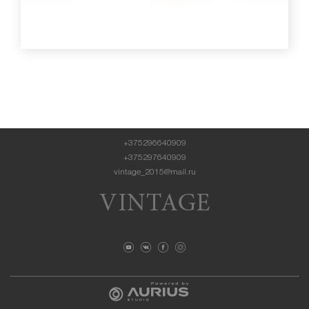
+375296640909
+375297640909
vintage_2015@mail.ru